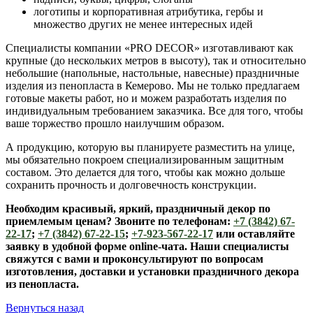
логотипы и корпоративная атрибутика, гербы и
множество других не менее интересных идей
Специалисты компании «PRO DECOR» изготавливают как
крупные (до нескольких метров в высоту), так и относительно
небольшие (напольные, настольные, навесные) праздничные
изделия из пенопласта в Кемерово. Мы не только предлагаем
готовые макеты работ, но и можем разработать изделия по
индивидуальным требованием заказчика. Все для того, чтобы
ваше торжество прошло наилучшим образом.
А продукцию, которую вы планируете разместить на улице,
мы обязательно покроем специализированным защитным
составом. Это делается для того, чтобы как можно дольше
сохранить прочность и долговечность конструкции.
Необходим красивый, яркий, праздничный декор по
приемлемым ценам? Звоните по телефонам:
+7 (3842) 67-
22-17
​;
+7 (3842) 67-22-15
;
+7-923-567-22-17
или оставляйте
заявку в удобной форме online-чата. Наши специалисты
свяжутся с вами и проконсультируют по вопросам
изготовления, доставки и установки праздничного декора
из пенопласта.
Вернуться назад