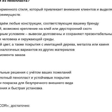
 из пенопласта?
ирменного стиля, который привлекает внимание клиентов и выдел
преимуществ:
даём любые конструкции, соответствующие вашему бренду
й, возможно крепление на клей или двусторонний скотч
одным условиям – вывески долговечны и сохраняют презентабельны
ля человека и окружающей среды.
й цвет, а также покрытия с имитацией дерева, металла или камня
аналогичных вариантов из других материалов
 момента заказа
альные решения с учётом ваших пожеланий
лотный пенопласт и устойчивые покрытия
и покраска для безупречного внешнего вида
ения и быстрая установка
COR», достаточно: