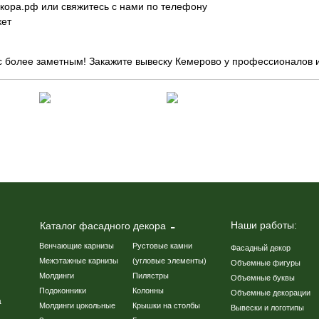
екора.рф или свяжитесь с нами по телефону
кет
ес более заметным! Закажите вывеску Кемерово у профессионалов
Наши работы:
Каталог фасадного декора
Венчающие карнизы
Рустовые камни
Фасадный декор
Межэтажные карнизы
(угловые элементы)
Объемные фигуры
Молдинги
Пилястры
Объемные буквы
Подоконники
Колонны
Объемные декорации
а
Молдинги цокольные
Крышки на столбы
Вывески и логотипы